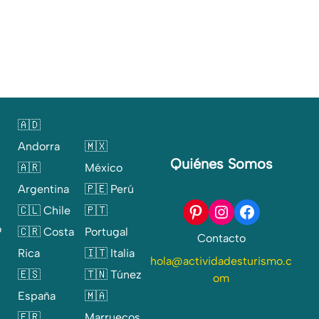
🇦🇩
Andorra
🇲🇽
Quiénes Somos
🇦🇷
México
Argentina
🇵🇪
Perú
Pinterest
Instagram
Facebook
🇨🇱
Chile
🇵🇹
o
🇨🇷
Costa
Portugal
Contacto
Rica
🇮🇹
Italia
hola@actividadesturismo.c
🇪🇸
🇹🇳
Túnez
om
España
🇲🇦
🇫🇷
Marruecos