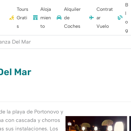
B
Tours
Aloja
Alquiler
Contrat
l
Grati
mien
de
ar
o
s
to
Coches
Vuelo
g
anza Del Mar
Del Mar
de la playa de Portonovo y
na con cascada y chorros
s sus instalaciones. Los