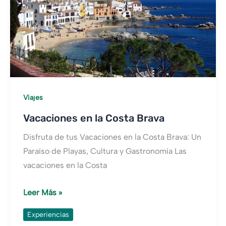
Viajes
Vacaciones en la Costa Brava
Disfruta de tus Vacaciones en la Costa Brava: Un
Paraíso de Playas, Cultura y Gastronomía Las
vacaciones en la Costa
Vacaciones
Leer Más »
en
Experiencias
la