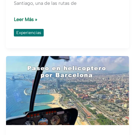
Santiago, una de las rutas de
Hacer
Leer Más »
el
Experiencias
Camino
de
Santiago