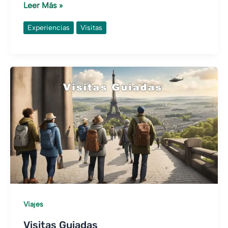
Turismo
Leer Más »
Nocturno
Experiencias
Visitas
Viajes
Visitas Guiadas