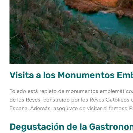
Visita a los Monumentos Em
Toledo está repleto de monumentos emblemáticos qu
de los Reyes, construido por los Reyes Católicos e
España. Además, asegúrate de visitar el famoso Pu
Degustación de la Gastrono