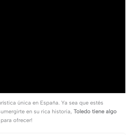
urística única en España. Ya sea que estés
umergirte en su rica historia,
Toledo tiene algo
 para ofrecer!