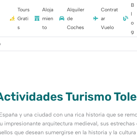
B
Tours
Aloja
Alquiler
Contrat
l
Grati
mien
de
ar
o
s
to
Coches
Vuelo
g
o
Actividades Turismo Tol
e España y una ciudad con una rica historia que se re
n su impresionante arquitectura medieval, sus estrecha
ellos que desean sumergirse en la historia y la cultu